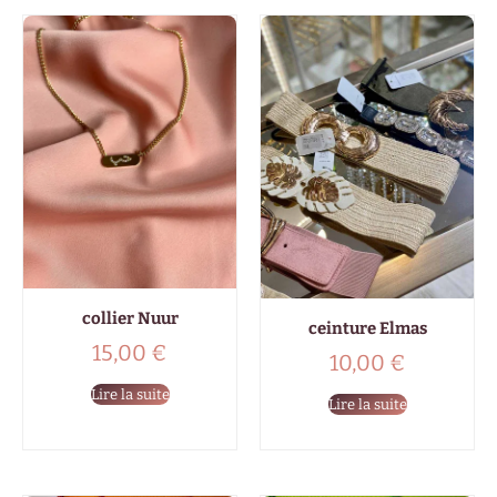
collier Nuur
ceinture Elmas
15,00
€
10,00
€
Lire la suite
Lire la suite