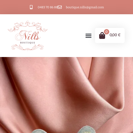
0483 70 86 88
boutique.nills@gmail.com
0
0,00
€