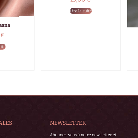
Lire la suite
Hasna
0
€
uite
ALES
NEWSLETTER
Abonnez-vous à notre newsletter et