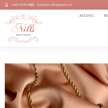
0483 70 86 88
boutique.nills@gmail.com
ACCUEIL
N