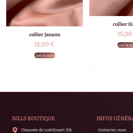
collier 
15,0
collier Janann
15,00
€
Lire la s
Lire la suite
NILLS BOUTIQUE
INFOS GÉNÉR
Chaussée de Lodelinsart 158,
Contactez-nous