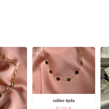
collier Ayda
15,00
€