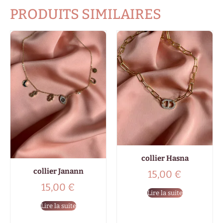
PRODUITS SIMILAIRES
collier Hasna
collier Janann
15,00
€
15,00
€
Lire la suite
Lire la suite