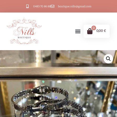
0483 70 86 88
boutique.nills@gmail.com
0
0,00
€