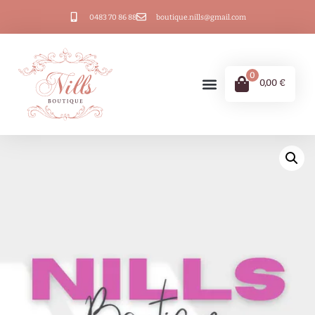
0483 70 86 88
boutique.nills@gmail.com
0
0,00
€