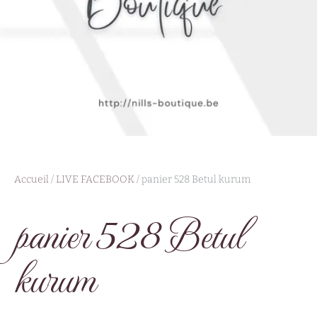
Accueil
/
LIVE FACEBOOK
/ panier 528 Betul kurum
panier 528 Betul
kurum