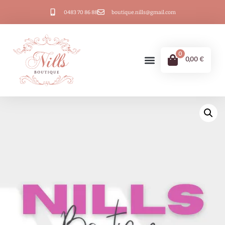
0483 70 86 88
boutique.nills@gmail.com
0
0,00
€