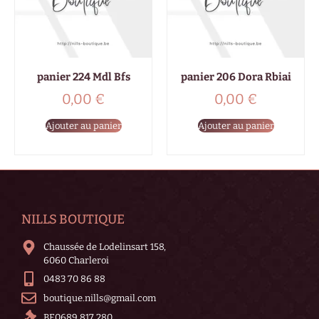
panier 224 Mdl Bfs
panier 206 Dora Rbiai
0,00
€
0,00
€
Ajouter au panier
Ajouter au panier
NILLS BOUTIQUE
Chaussée de Lodelinsart 158,
6060 Charleroi
0483 70 86 88
boutique.nills@gmail.com
BE0689 817 280