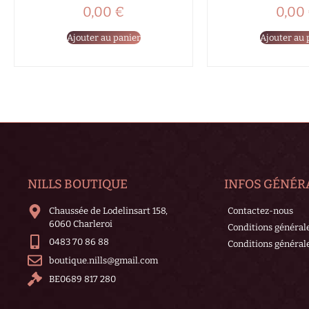
0,00
€
0,00
Ajouter au panier
Ajouter au 
NILLS BOUTIQUE
INFOS GÉNÉR
Chaussée de Lodelinsart 158,
Contactez-nous
6060 Charleroi
Conditions général
0483 70 86 88
Conditions générale
boutique.nills@gmail.com
BE0689 817 280