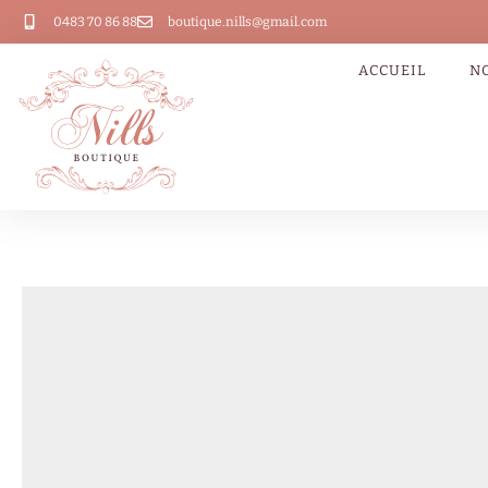
0483 70 86 88
boutique.nills@gmail.com
ACCUEIL
N