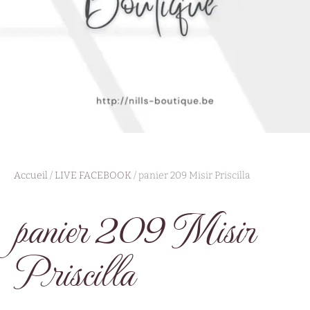
Accueil
/
LIVE FACEBOOK
/ panier 209 Misir Priscilla
panier 209 Misir
Priscilla