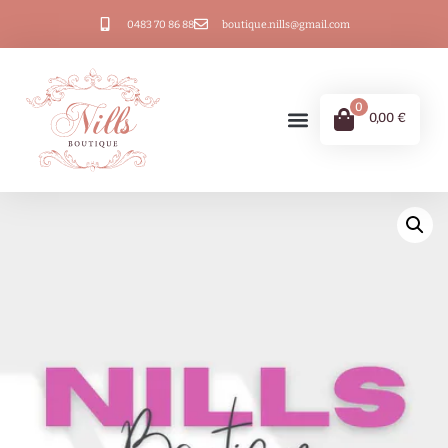
0483 70 86 88
boutique.nills@gmail.com
0
0,00
€