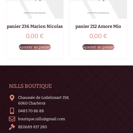
panier 236 Marion Nicolas
panier 212 Amore Mio
0,00
€
0,00
€
Ajouter au panier
Ajouter au panier
NILLS BOUTIQUE
Chaussée de Lodelinsart 158,
6060 Charleroi
0483 70 86 88
boutique.nills@gmail.com
BE0689 817 280