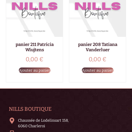
panier 211 Patricia
panier 208 Tatiana
Wiujtens
Vanderluer
0,00
€
0,00
€
Ajouter au panier
Ajouter au panier
NILLS BOUTIQUE
Chaussée de Lodelinsart 158,
6060 Charleroi