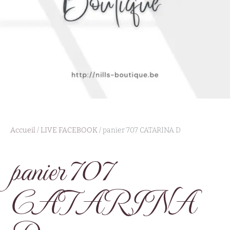
Accueil
/
LIVE FACEBOOK
/ panier 707 CATARINA D
panier 707
CATARINA