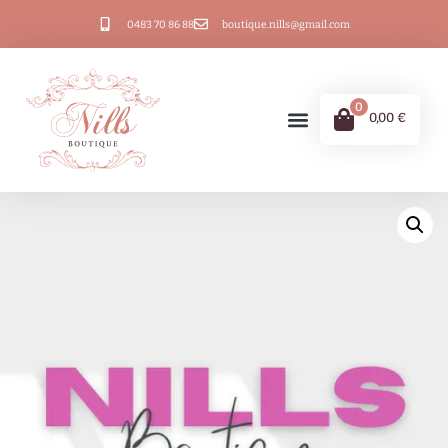
0483 70 86 88
boutique.nills@gmail.com
0
0,00
€