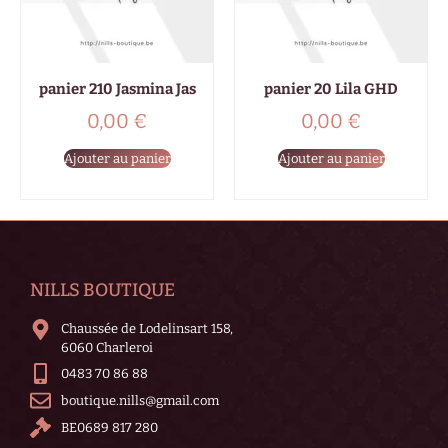
panier 210 Jasmina Jas
panier 20 Lila GHD
0,00
€
0,00
€
Ajouter au panier
Ajouter au panier
NILLS BOUTIQUE
Chaussée de Lodelinsart 158,
6060 Charleroi
0483 70 86 88
boutique.nills@gmail.com
BE0689 817 280