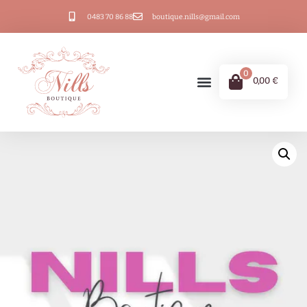
0483 70 86 88
boutique.nills@gmail.com
0
0,00
€