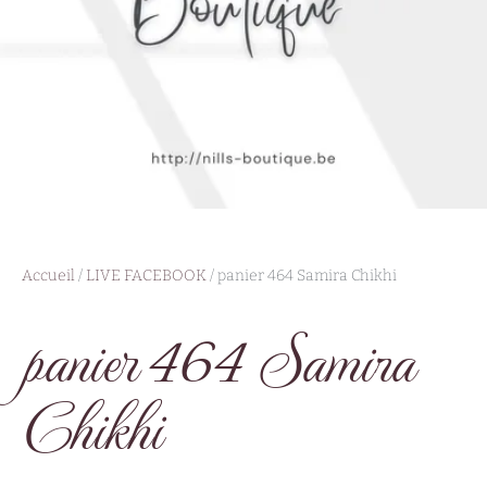
Accueil
/
LIVE FACEBOOK
/ panier 464 Samira Chikhi
panier 464 Samira
Chikhi