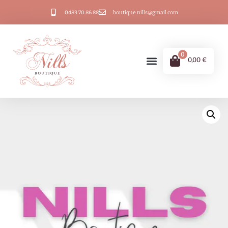
0483 70 86 88
boutique.nills@gmail.com
0
0,00
€