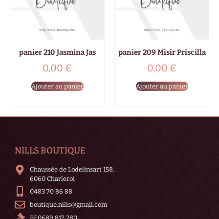
panier 210 Jasmina Jas
panier 209 Misir Priscilla
0,00
€
0,00
€
Ajouter au panier
Ajouter au panier
NILLS BOUTIQUE
Chaussée de Lodelinsart 158,
6060 Charleroi
0483 70 86 88
boutique.nills@gmail.com
BE0689 817 280