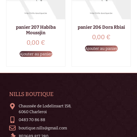
panier 207 Habiba
panier 206 Dora Rbiai
Moussjin
0,00
€
0,00
€
Ajouter au panier
Ajouter au panier
NILLS BOUTIQUE
Chaussée de Lodelinsart 158,
6060 Charleroi
0483 70 86 88
boutique.nills@gmail.com
BE0689 817 280