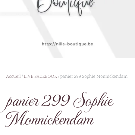
Accueil
/
LIVE FACEBOOK
/ panier 299 Sophie Monnickendam
panier 299 Sophie
Monnickendam