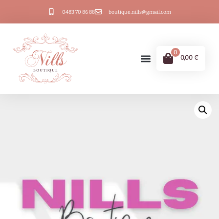
0483 70 86 88
boutique.nills@gmail.com
0
0,00
€