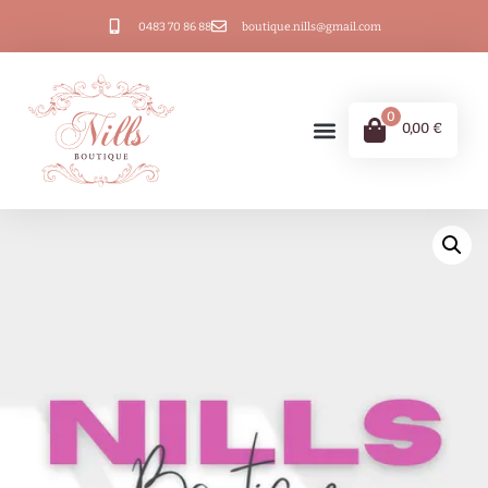
0483 70 86 88
boutique.nills@gmail.com
0
0,00
€