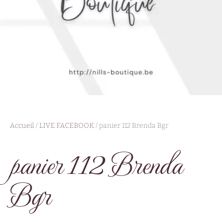
Accueil
/
LIVE FACEBOOK
/ panier 112 Brenda Bgr
panier 112 Brenda
Bgr