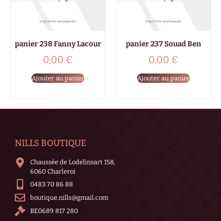
panier 238 Fanny Lacour
panier 237 Souad Ben
0,00
€
0,00
€
Ajouter au panier
Ajouter au panier
NILLS BOUTIQUE
Chaussée de Lodelinsart 158,
6060 Charleroi
0483 70 86 88
boutique.nills@gmail.com
BE0689 817 280