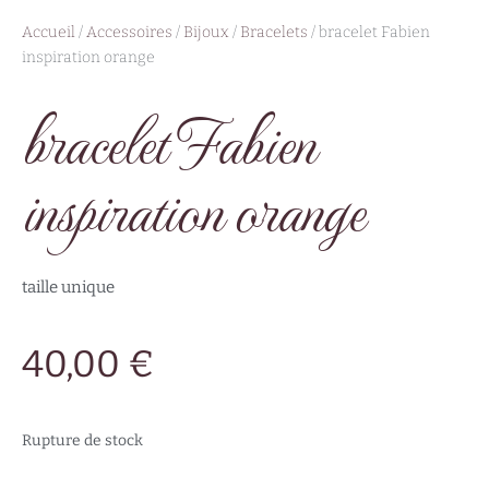
Accueil
/
Accessoires
/
Bijoux
/
Bracelets
/ bracelet Fabien
inspiration orange
bracelet Fabien
inspiration orange
taille unique
40,00
€
Rupture de stock