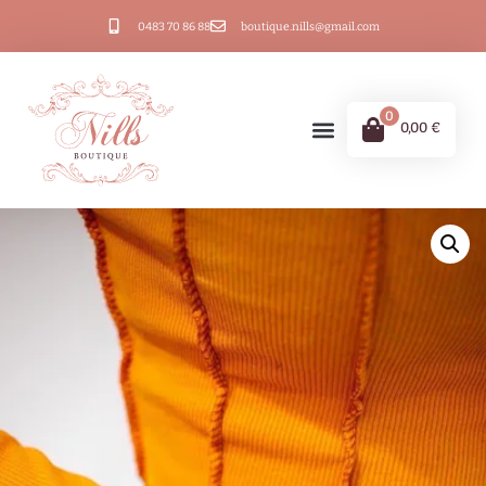
0483 70 86 88
boutique.nills@gmail.com
0
0,00
€