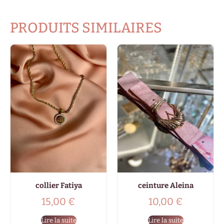
PRODUITS SIMILAIRES
collier Fatiya
ceinture Aleina
15,00
€
10,00
€
Lire la suite
Lire la suite