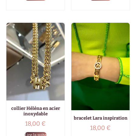
collier Héléna en acier
inoxydable
bracelet Lara inspiration
18,00
€
18,00
€
Lire la suite