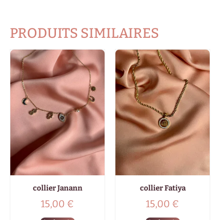
PRODUITS SIMILAIRES
collier Janann
collier Fatiya
15,00
€
15,00
€