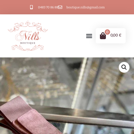
0483 70 86 88
boutique.nills@gmail.com
0
0,00
€