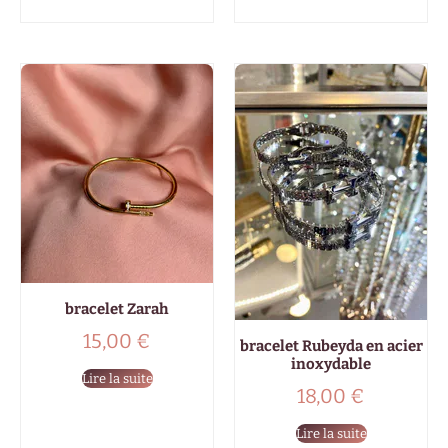
bracelet Zarah
15,00
€
bracelet Rubeyda en acier
inoxydable
Lire la suite
18,00
€
Lire la suite