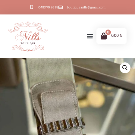
0483 70 86 88
boutique.nills@gmail.com
0
0,00
€