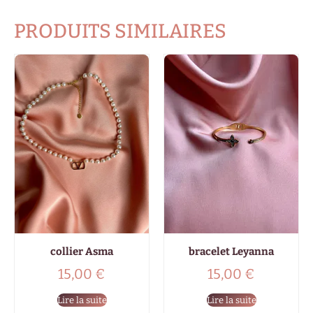
PRODUITS SIMILAIRES
collier Asma
bracelet Leyanna
15,00
€
15,00
€
Lire la suite
Lire la suite