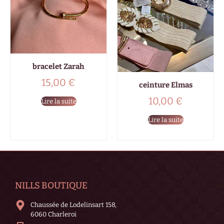
bracelet Zarah
15,00
€
ceinture Elmas
10,00
€
Lire la suite
Lire la suite
NILLS BOUTIQUE
Chaussée de Lodelinsart 158,
6060 Charleroi