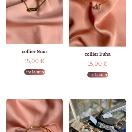
collier Nuur
collier Duha
15,00
€
15,00
€
Lire la suite
Lire la suite