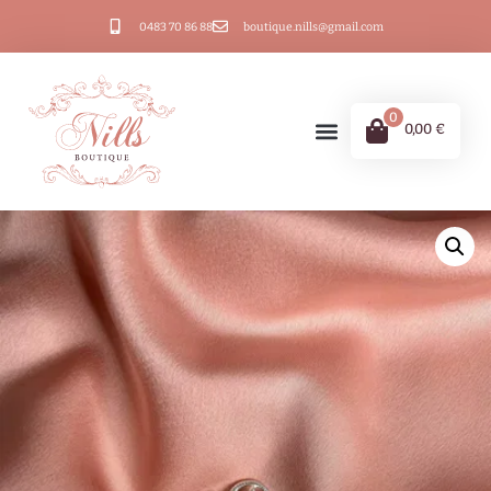
0483 70 86 88
boutique.nills@gmail.com
0
0,00
€