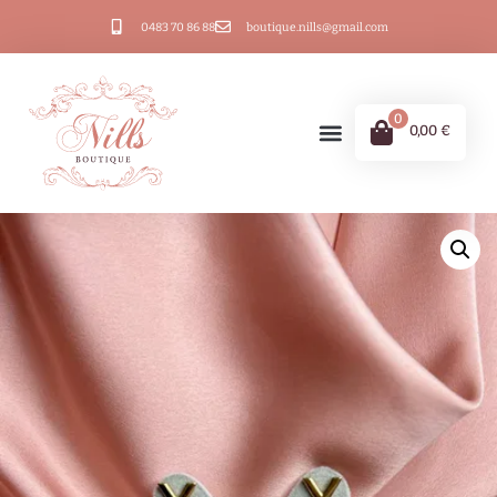
0483 70 86 88
boutique.nills@gmail.com
0
0,00
€