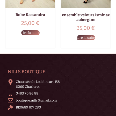
Robe Kassandra
ensemble velours Isminaz
aubergine
25,00
€
35,00
€
Lire la suite
Lire la suite
NILLS BOUTIQUE
Chaussée de Lodelinsart 158,
6060 Charleroi
0483 70 86 88
boutique.nills@gmail.com
BE0689 817 280