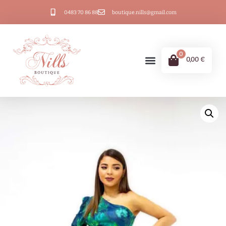
0483 70 86 88
boutique.nills@gmail.com
0
0,00
€