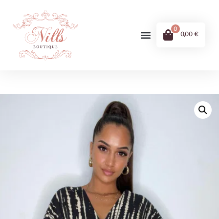
0483 70 86 88
boutique.nills@gmail.com
0
0,00
€