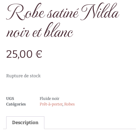
Robe satiné Nilda
noir et blanc
25,00
€
Rupture de stock
UGS
Fluide noir
Catégories
Prêt-à-porter
,
Robes
Description