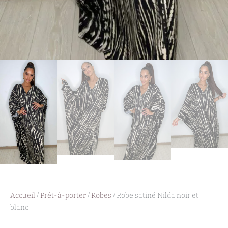
Accueil
/
Prêt-à-porter
/
Robes
/ Robe satiné Nilda noir et
blanc