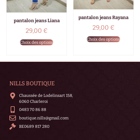
pantalon jeans Rayana
pantalon jeans Liana
29,00
€
29,00
€
Choix des options
Choix des options
NILLS BOUTIQUE
Chaussée de Lodelinsart 158,
6060 Charleroi
0483 70 86 88
boutique.nills@gmail.com
BE0689 817 280