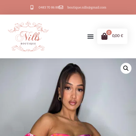
0483 70 86 88
boutique.nills@gmail.com
0
0,00
€