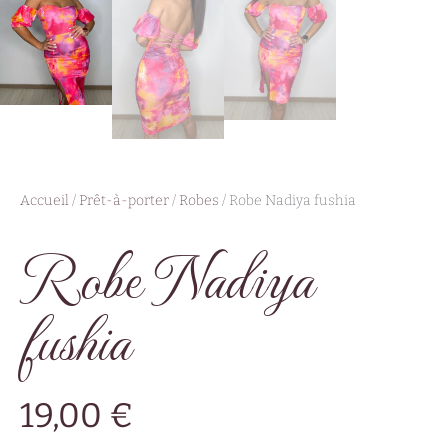
Accueil
/
Prêt-à-porter
/
Robes
/ Robe Nadiya fushia
Robe Nadiya
fushia
19,00
€