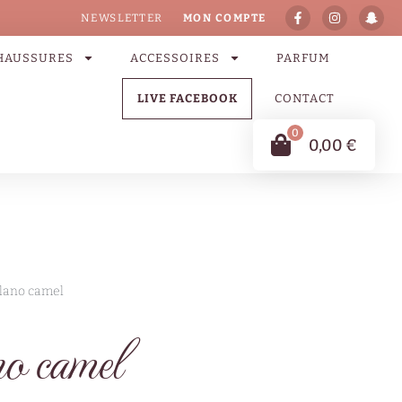
NEWSLETTER
MON COMPTE
HAUSSURES
ACCESSOIRES
PARFUM
LIVE FACEBOOK
CONTACT
0
0,00
€
lano camel
 camel