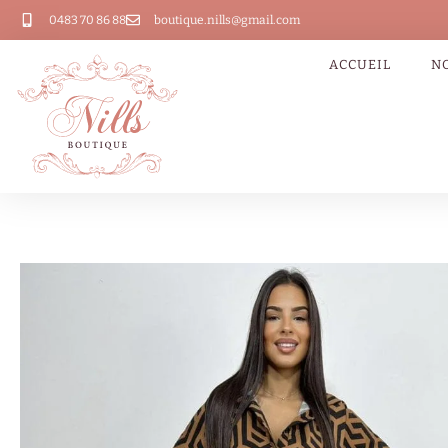
0483 70 86 88
boutique.nills@gmail.com
ACCUEIL
N