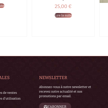
25,00
€
uite
Lire la suite
ALES
NEWSLETTER
Abonnez-vous à notre newsletter et
recevez notre actualité et nos
es de ventes
promotions par email.
s d'utilisation
S'ABONNER