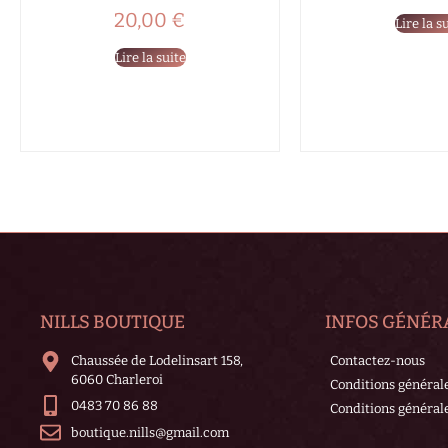
20,00
€
Lire la s
Lire la suite
NILLS BOUTIQUE
INFOS GÉNÉR
Chaussée de Lodelinsart 158,
Contactez-nous
6060 Charleroi
Conditions général
0483 70 86 88
Conditions générale
boutique.nills@gmail.com