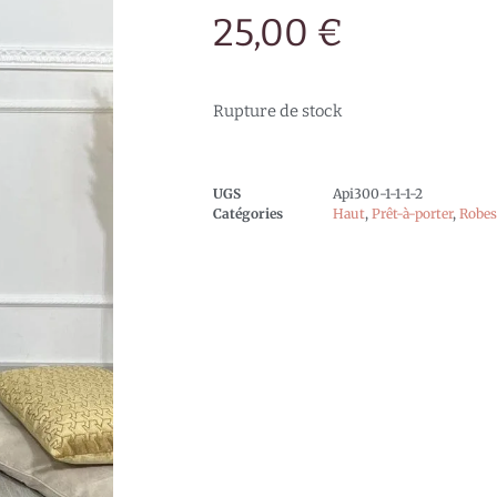
25,00
€
Rupture de stock
UGS
Api300-1-1-1-2
Catégories
Haut
,
Prêt-à-porter
,
Robes