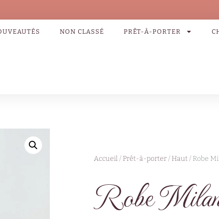
OUVEAUTÉS
NON CLASSÉ
PRÊT-À-PORTER
C
Accueil
/
Prêt-à-porter
/
Haut
/ Robe Mi
Robe Milano