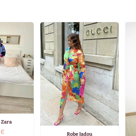
 Zara
0
€
Robe Jadou