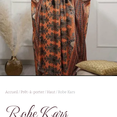
Accueil
/
Prêt-à-porter
/
Haut
/ Robe Kars
Robe Kars