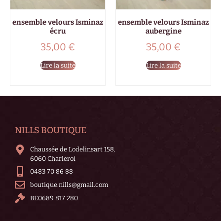
ensemble velours Isminaz
ensemble velours Isminaz
écru
aubergine
35,00
€
35,00
€
Lire la suite
Lire la suite
NILLS BOUTIQUE
Chaussée de Lodelinsart 158,
6060 Charleroi
0483 70 86 88
boutique.nills@gmail.com
BE0689 817 280