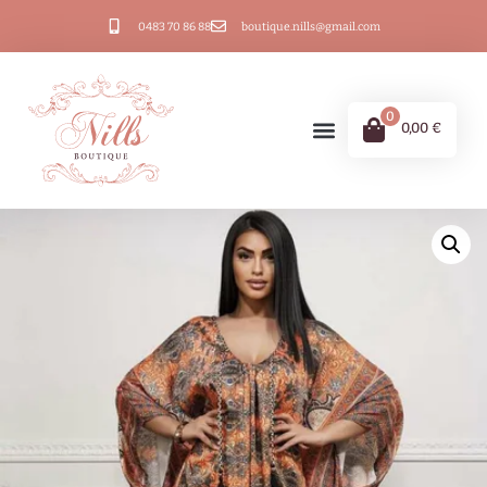
0483 70 86 88
boutique.nills@gmail.com
0
0,00
€