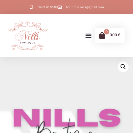
0483 70 86 88
boutique.nills@gmail.com
0
0,00
€