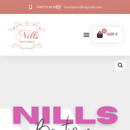
0483 70 86 88
boutique.nills@gmail.com
0
0,00
€