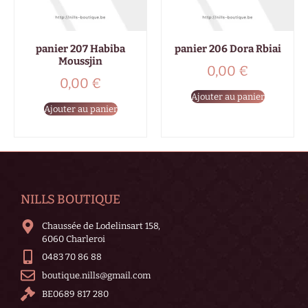
panier 207 Habiba
panier 206 Dora Rbiai
Moussjin
0,00
€
0,00
€
Ajouter au panier
Ajouter au panier
NILLS BOUTIQUE
Chaussée de Lodelinsart 158,
6060 Charleroi
0483 70 86 88
boutique.nills@gmail.com
BE0689 817 280