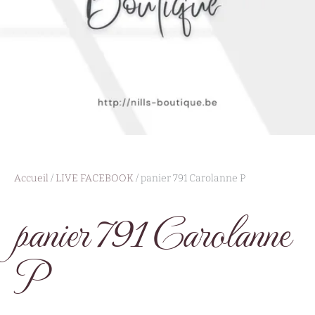
Accueil
/
LIVE FACEBOOK
/ panier 791 Carolanne P
panier 791 Carolanne
P