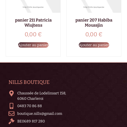
panier 211 Patricia
panier 207 Habiba
Wiujtens
Moussjin
0,00
€
0,00
€
Ajouter au panier
Ajouter au panier
NILLS BOUTIQUE
Chaussée de Lodelinsart 158,
6060 Charleroi
0483 70 86 88
boutique.nills@gmail.com
BE0689 817 280