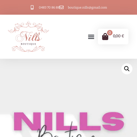
0483 70 86 88
boutique.nills@gmail.com
0
0,00
€