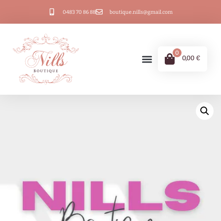
0483 70 86 88
boutique.nills@gmail.com
0
0,00
€