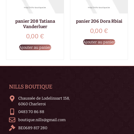
panier 208 Tatiana
panier 206 Dora Rbiai
Vanderluer
0,00
€
0,00
€
Ajouter au panier
Ajouter au panier
NILLS BOUTIQUE
Chaussée de Lodelinsart 158,
6060 Charleroi
0483 70 86 88
boutique.nills@gmail.com
BE0689 817 280