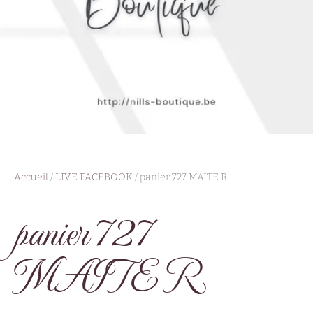
Accueil
/
LIVE FACEBOOK
/ panier 727 MAITE R
panier 727
MAITE R