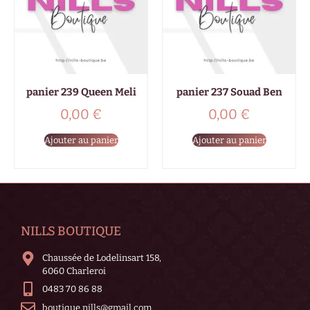
panier 239 Queen Meli
panier 237 Souad Ben
0,00
€
0,00
€
Ajouter au panier
Ajouter au panier
NILLS BOUTIQUE
Chaussée de Lodelinsart 158,
6060 Charleroi
0483 70 86 88
boutique.nills@gmail.com