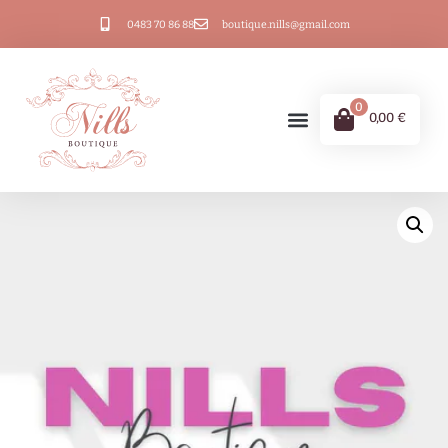
0483 70 86 88
boutique.nills@gmail.com
0
0,00
€