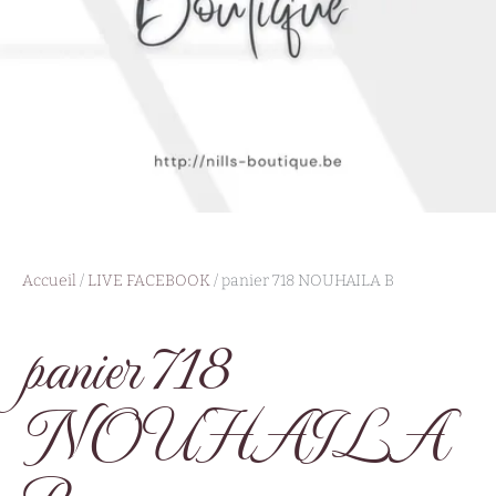
Accueil
/
LIVE FACEBOOK
/ panier 718 NOUHAILA B
panier 718
NOUHAILA