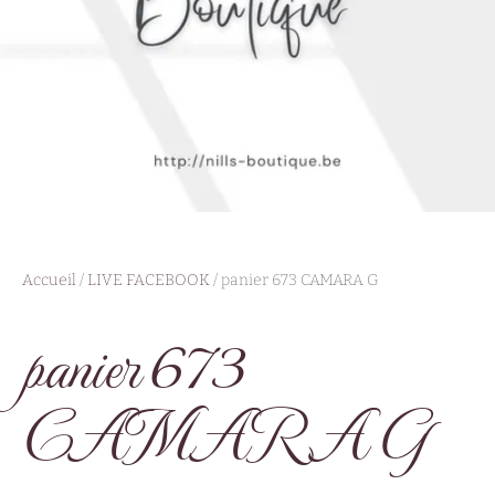
Accueil
/
LIVE FACEBOOK
/ panier 673 CAMARA G
panier 673
CAMARA G