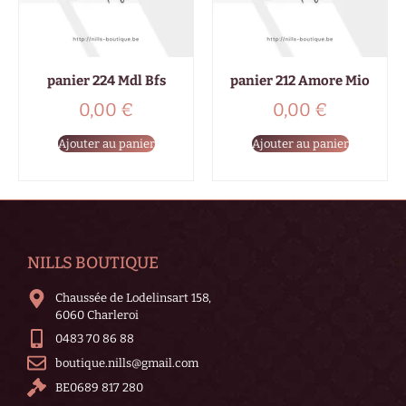
panier 224 Mdl Bfs
panier 212 Amore Mio
0,00
€
0,00
€
Ajouter au panier
Ajouter au panier
NILLS BOUTIQUE
Chaussée de Lodelinsart 158,
6060 Charleroi
0483 70 86 88
boutique.nills@gmail.com
BE0689 817 280