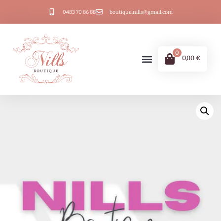
0483 70 86 88
boutique.nills@gmail.com
0
0,00
€