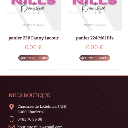
panier 238 Fanny Lacour
panier 224 Mdl Bfs
0,00
€
0,00
€
Ajouter au panier
Ajouter au panier
NILLS BOUTIQUE
Chaussée de Lodelinsart 158,
6060 Charleroi
0483 70 86 88
boutique.nills@gmail.com