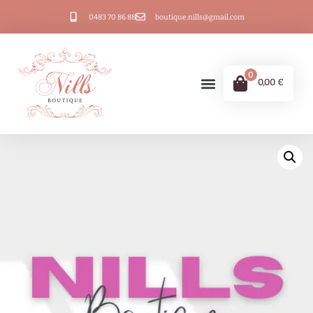
0483 70 86 88
boutique.nills@gmail.com
0
0,00
€