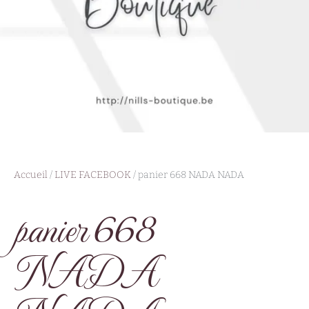
Accueil
/
LIVE FACEBOOK
/ panier 668 NADA NADA
panier 668
NADA