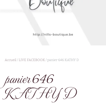
Accueil
/
LIVE FACEBOOK
/ panier 646 KATHY D
panier 646
KATHY D