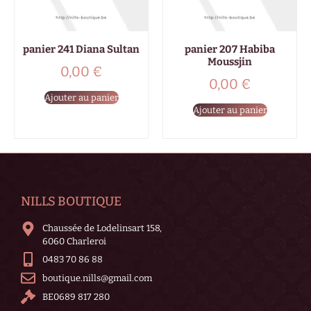
panier 241 Diana Sultan
panier 207 Habiba
Moussjin
0,00
€
0,00
€
Ajouter au panier
Ajouter au panier
NILLS BOUTIQUE
Chaussée de Lodelinsart 158,
6060 Charleroi
0483 70 86 88
boutique.nills@gmail.com
BE0689 817 280