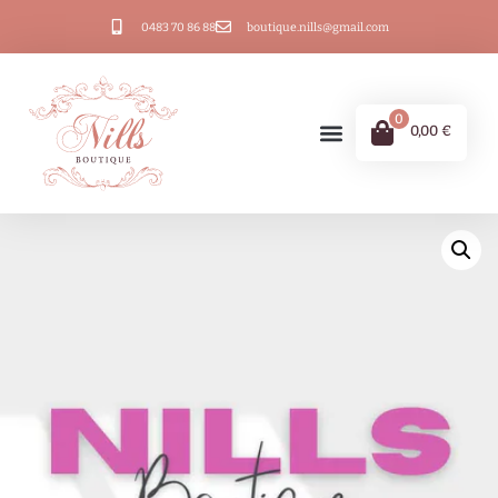
0483 70 86 88
boutique.nills@gmail.com
0
0,00
€