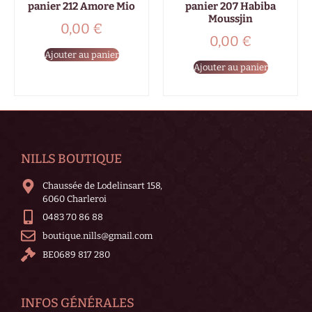
panier 212 Amore Mio
panier 207 Habiba
Moussjin
0,00
€
0,00
€
Ajouter au panier
Ajouter au panier
NILLS BOUTIQUE
Chaussée de Lodelinsart 158,
6060 Charleroi
0483 70 86 88
boutique.nills@gmail.com
BE0689 817 280
INFOS GÉNÉRALES