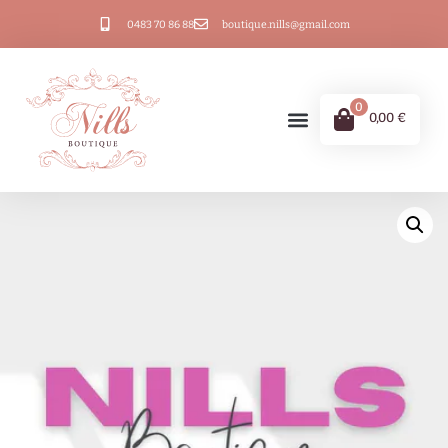
0483 70 86 88
boutique.nills@gmail.com
0
0,00
€