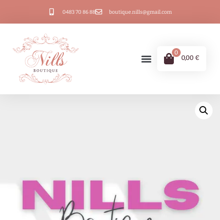
0483 70 86 88
boutique.nills@gmail.com
0
0,00
€