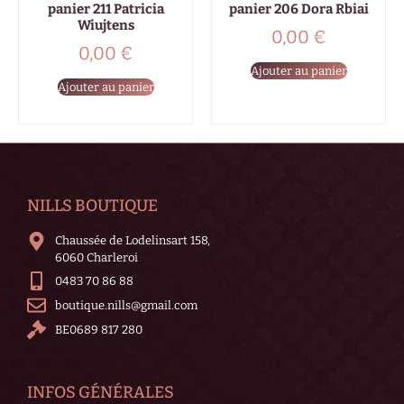
panier 211 Patricia
panier 206 Dora Rbiai
Wiujtens
0,00
€
0,00
€
Ajouter au panier
Ajouter au panier
NILLS BOUTIQUE
Chaussée de Lodelinsart 158,
6060 Charleroi
0483 70 86 88
boutique.nills@gmail.com
BE0689 817 280
INFOS GÉNÉRALES