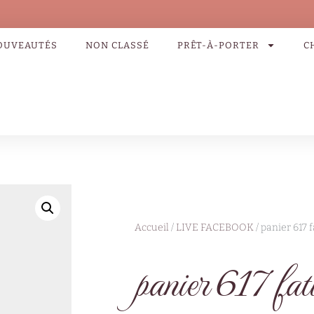
OUVEAUTÉS
NON CLASSÉ
PRÊT-À-PORTER
C
Accueil
/
LIVE FACEBOOK
/ panier 617 fa
panier 617 fati 