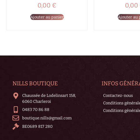
0,00
€
0,00
Ajouter au panier
Ajouter au 
NILLS BOUTIQUE
INFOS GÉNÉR
Chaussée de Lodelinsart 158,
Contactez-nous
6060 Charleroi
Conditions général
0483 70 86 88
Conditions générale
boutique.nills@gmail.com
BE0689 817 280