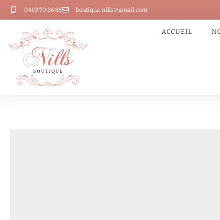
0483 70 86 88
boutique.nills@gmail.com
ACCUEIL
N