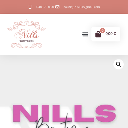
0483 70 86 88
boutique.nills@gmail.com
0
0,00
€