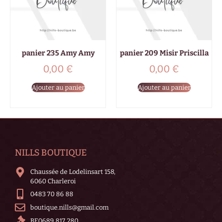
panier 235 Amy Amy
panier 209 Misir Priscilla
0,00
€
0,00
€
Ajouter au panier
Ajouter au panier
NILLS BOUTIQUE
Chaussée de Lodelinsart 158,
6060 Charleroi
0483 70 86 88
boutique.nills@gmail.com
BE0689 817 280