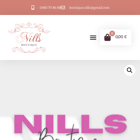
0483 70 86 88
boutique.nills@gmail.com
0
0,00
€