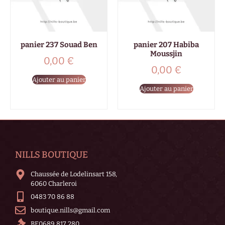
panier 237 Souad Ben
panier 207 Habiba
Moussjin
0,00
€
0,00
€
Ajouter au panier
Ajouter au panier
NILLS BOUTIQUE
Chaussée de Lodelinsart 158,
6060 Charleroi
0483 70 86 88
boutique.nills@gmail.com
BE0689 817 280