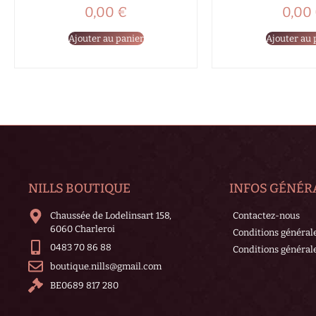
0,00
€
0,00
Ajouter au panier
Ajouter au 
NILLS BOUTIQUE
INFOS GÉNÉR
Chaussée de Lodelinsart 158,
Contactez-nous
6060 Charleroi
Conditions général
0483 70 86 88
Conditions générale
boutique.nills@gmail.com
BE0689 817 280