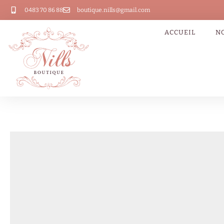
0483 70 86 88
boutique.nills@gmail.com
ACCUEIL
N