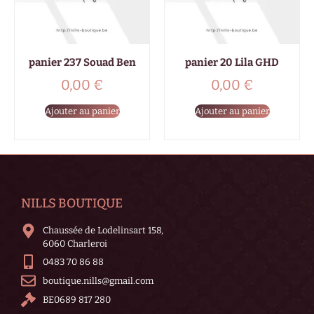
panier 237 Souad Ben
panier 20 Lila GHD
0,00
€
0,00
€
Ajouter au panier
Ajouter au panier
NILLS BOUTIQUE
Chaussée de Lodelinsart 158,
6060 Charleroi
0483 70 86 88
boutique.nills@gmail.com
BE0689 817 280