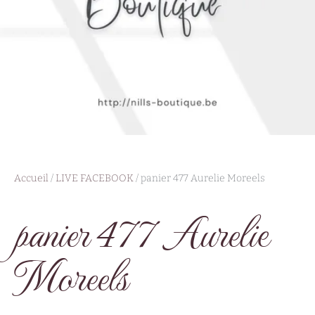
Accueil
/
LIVE FACEBOOK
/ panier 477 Aurelie Moreels
panier 477 Aurelie
Moreels