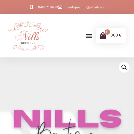
0483 70 86 88
boutique.nills@gmail.com
0
0,00
€