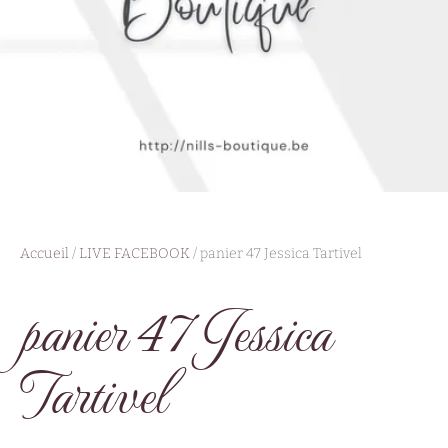
Accueil
/
LIVE FACEBOOK
/ panier 47 Jessica Tartivel
panier 47 Jessica
Tartivel