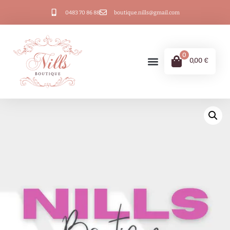
0483 70 86 88
boutique.nills@gmail.com
0
0,00
€