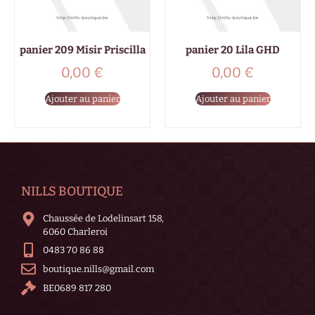
panier 209 Misir Priscilla
panier 20 Lila GHD
0,00
€
0,00
€
Ajouter au panier
Ajouter au panier
NILLS BOUTIQUE
Chaussée de Lodelinsart 158,
6060 Charleroi
0483 70 86 88
boutique.nills@gmail.com
BE0689 817 280