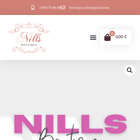
0483 70 86 88
boutique.nills@gmail.com
0
0,00
€