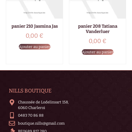
panier 210 Jasmina Jas
panier 208 Tatiana
Vanderluer
0,00
€
0,00
€
Ajouter au panier
Ajouter au panier
NILLS BOUTIQUE
Chaussée de Lodelinsart 158,
6060 Charleroi
0483 70 86 88
boutique.nills@gmail.com
BE0689 817 280