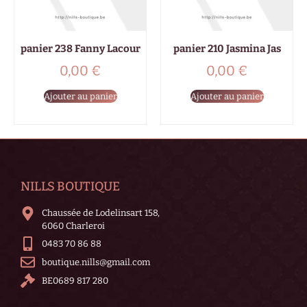
panier 238 Fanny Lacour
panier 210 Jasmina Jas
0,00
€
0,00
€
Ajouter au panier
Ajouter au panier
NILLS BOUTIQUE
Chaussée de Lodelinsart 158,
6060 Charleroi
0483 70 86 88
boutique.nills@gmail.com
BE0689 817 280