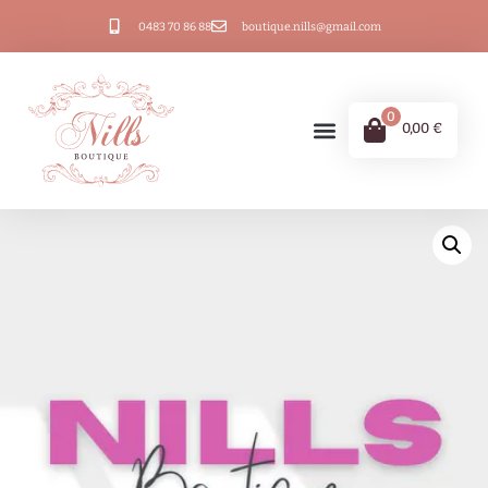
0483 70 86 88
boutique.nills@gmail.com
0
0,00
€