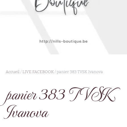
Accueil
/
LIVE FACEBOOK
/ panier 383 TVSK Ivanova
panier 383 TVSK
Ivanova