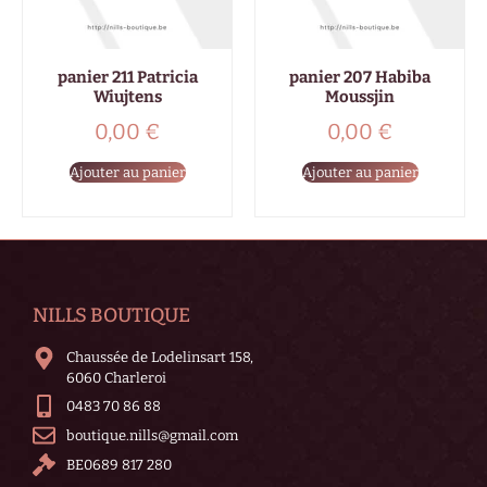
panier 211 Patricia
panier 207 Habiba
Wiujtens
Moussjin
0,00
€
0,00
€
Ajouter au panier
Ajouter au panier
NILLS BOUTIQUE
Chaussée de Lodelinsart 158,
6060 Charleroi
0483 70 86 88
boutique.nills@gmail.com
BE0689 817 280