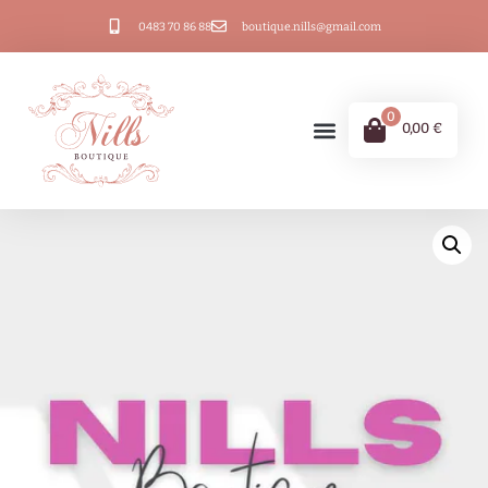
0483 70 86 88
boutique.nills@gmail.com
0
0,00
€