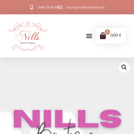
0483 70 86 88
boutique.nills@gmail.com
0
0,00
€