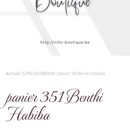
Accueil
/
LIVE FACEBOOK
/ panier 351 Benthi Habiba
panier 351 Benthi
Habiba