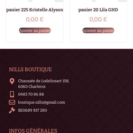
panier 225 Kristelle Alyson
panier 20 Lila GHD
0,00
€
0,00
€
Ajouter au panier
Ajouter au panier
NILLS BOUTIQUE
Chaussée de Lodelinsart 158,
6060 Charleroi
0483 70 86 88
boutique.nills@gmail.com
BE0689 817 280
INFOS GÉNÉRALES