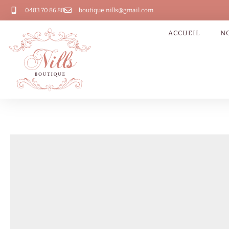
0483 70 86 88
boutique.nills@gmail.com
ACCUEIL
N