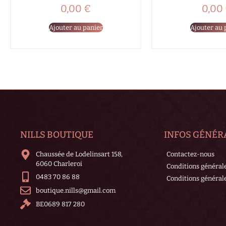
0,00
€
0,00
Ajouter au panier
Ajouter au 
NILLS BOUTIQUE
INFOS GÉNÉR
Chaussée de Lodelinsart 158,
Contactez-nous
6060 Charleroi
Conditions général
0483 70 86 88
Conditions générale
boutique.nills@gmail.com
BE0689 817 280