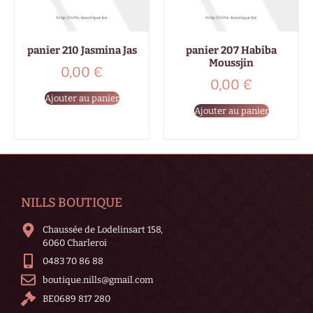
panier 210 Jasmina Jas
panier 207 Habiba
Moussjin
0,00
€
0,00
€
Ajouter au panier
Ajouter au panier
NILLS BOUTIQUE
Chaussée de Lodelinsart 158,
6060 Charleroi
0483 70 86 88
boutique.nills@gmail.com
BE0689 817 280