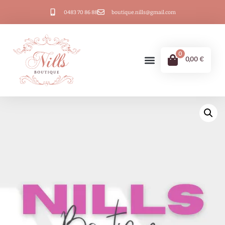
0483 70 86 88
boutique.nills@gmail.com
0
0,00
€