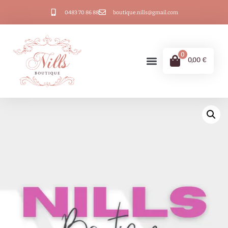
0483 70 86 88
boutique.nills@gmail.com
0
0,00
€