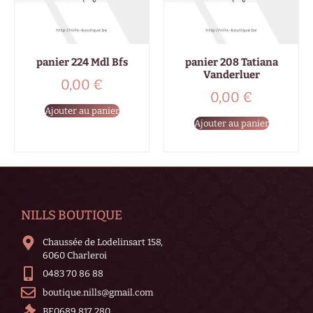
panier 224 Mdl Bfs
panier 208 Tatiana
Vanderluer
0,00
€
0,00
€
Ajouter au panier
Ajouter au panier
NILLS BOUTIQUE
Chaussée de Lodelinsart 158,
6060 Charleroi
0483 70 86 88
boutique.nills@gmail.com
BE0689 817 280