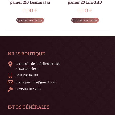
panier 210 Jasmina Jas
panier 20 Lila GHD
0,00
€
0,00
€
Ajouter au panier
Ajouter au panier
NILLS BOUTIQUE
Chaussée de Lodelinsart 158,
6060 Charleroi
0483 70 86 88
boutique.nills@gmail.com
BE0689 817 280
INFOS GÉNÉRALES