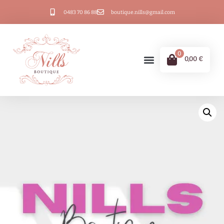
0483 70 86 88
boutique.nills@gmail.com
0
0,00
€