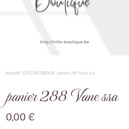
Accueil
/
LIVE FACEBOOK
/ panier 288 Vane ssa
panier 288 Vane ssa
0,00
€