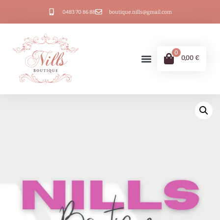
0483 70 86 88
boutique.nills@gmail.com
0
0,00
€