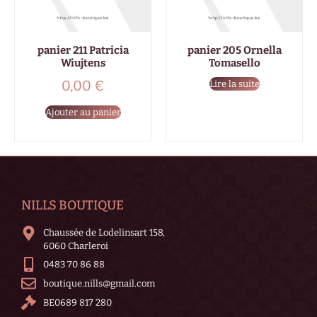
panier 211 Patricia
panier 205 Ornella
Wiujtens
Tomasello
0,00
€
Lire la suite
Ajouter au panier
NILLS BOUTIQUE
Chaussée de Lodelinsart 158,
6060 Charleroi
0483 70 86 88
boutique.nills@gmail.com
BE0689 817 280