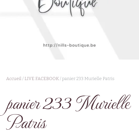
Accueil
/
LIVE FACEBOOK
/ panier 233 Murielle Patris
panier 233 Murielle
Patris