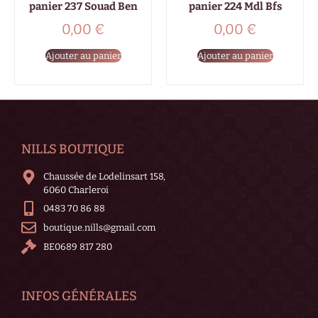
panier 237 Souad Ben
panier 224 Mdl Bfs
0,00
€
0,00
€
Ajouter au panier
Ajouter au panier
NILLS BOUTIQUE
Chaussée de Lodelinsart 158,
6060 Charleroi
0483 70 86 88
boutique.nills@gmail.com
BE0689 817 280
INFOS GÉNÉRALES