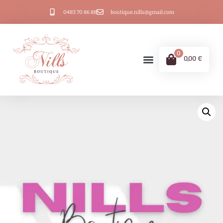
0483 70 86 88
boutique.nills@gmail.com
0
0,00
€