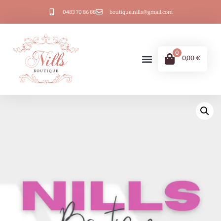
0483 70 86 88
boutique.nills@gmail.com
0
0,00
€