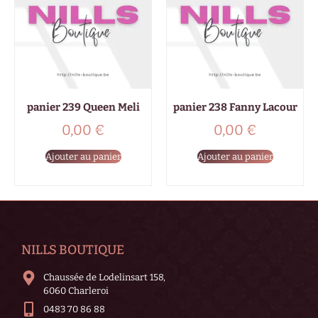
panier 239 Queen Meli
panier 238 Fanny Lacour
0,00
€
0,00
€
Ajouter au panier
Ajouter au panier
NILLS BOUTIQUE
Chaussée de Lodelinsart 158,
6060 Charleroi
0483 70 86 88