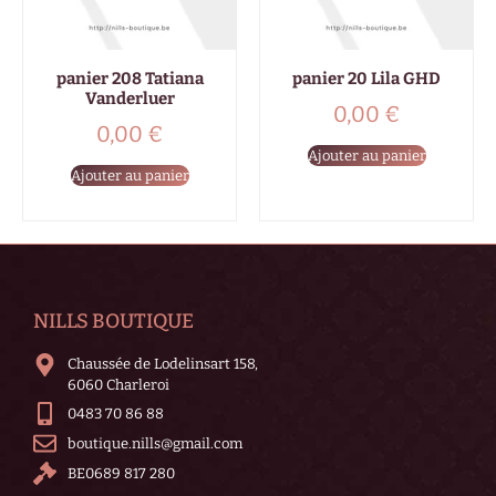
panier 208 Tatiana
panier 20 Lila GHD
Vanderluer
0,00
€
0,00
€
Ajouter au panier
Ajouter au panier
NILLS BOUTIQUE
Chaussée de Lodelinsart 158,
6060 Charleroi
0483 70 86 88
boutique.nills@gmail.com
BE0689 817 280