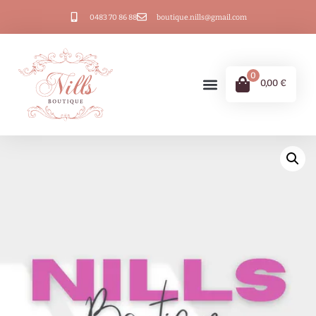
0483 70 86 88
boutique.nills@gmail.com
0
0,00
€